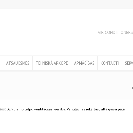
AIR-CONDITIONERS
ATSAUKSMES
TEHNISKĀ APKOPE
APMĀCĪBAS
KONTAKTI
SERV
ies:
Dzīvojamo telpu ventilācijas vienība
,
Ventilācijas iekārtas, siltā gaisa pūtēji