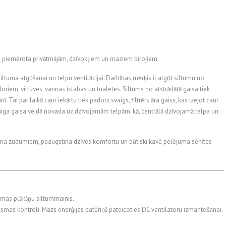
s piemērota privātmājām, dzīvokļiem un maziem birojiem.
ltuma atgūšanai un telpu ventilācijai. Darbības mērķis ir atgūt siltumu no
riem, virtuves, vannas istabas un tualetes. Siltums no atstrādātā gaisa tiek
ai pat laikā caur iekārtu tiek padots svaigs, filtrēts āra gaiss, kas izejot caur
ga gaisa veidā novada uz dzīvojamām telpām: kā, centrālā dzīvojamā telpa un
uma zudumiem, paaugstina dzīves komfortu un būtiski kavē pelējuma sēnītes
mas plākšņu siltummainis.
ūsmas kontroli. Mazs enerģijas patēriņš pateicoties DC ventilatoru izmantošanai.