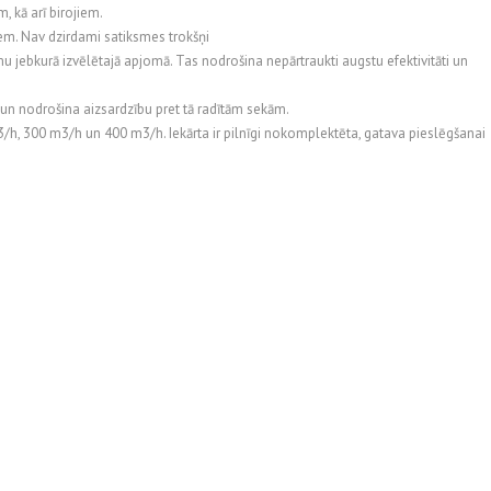
, kā arī birojiem.
iem. Nav dzirdami satiksmes trokšņi
 jebkurā izvēlētajā apjomā. Tas nodrošina nepārtraukti augstu efektivitāti un
n nodrošina aizsardzību pret tā radītām sekām.
/h, 300 m3/h un 400 m3/h. Iekārta ir pilnīgi nokomplektēta, gatava pieslēgšanai