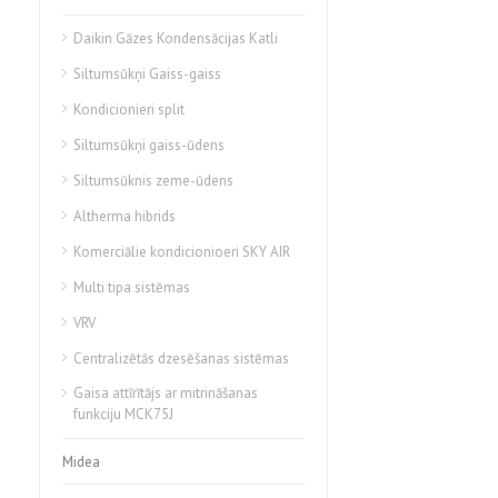
Daikin Gāzes Kondensācijas Katli
Siltumsūkņi Gaiss-gaiss
Kondicionieri split
Siltumsūkņi gaiss-ūdens
Siltumsūknis zeme-ūdens
Altherma hibrids
Komerciālie kondicionioeri SKY AIR
Multi tipa sistēmas
VRV
Centralizētās dzesēšanas sistēmas
Gaisa attīrītājs ar mitrināšanas
funkciju MCK75J
Midea