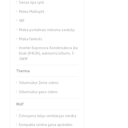
Sienas tipa split
Midea Multisplit
VRF
Midea portatīvais mitruma savācējs
Midea fankoils
Inverter Kopresora-Kondensātora āra
bloki (R410A), aukstums/siltums, 5-
26kW
Thermia
Siltumsūkņi Zeme-ūdens
Siltumsūkņi gaiss-ūdens
Wolf
Dzīvojamo telpu ventilācijas vienība
Kompakta izmēra gaisa apstrādes