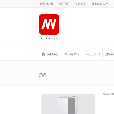
PAR MUMS
KONTAKTI
Latviešu
Latviešu
Lithuanian
Suomi
Eesti
English
SĀKUMS
PAR MUMS
PRODUKTI
ZIŅAS
CWL
Categor