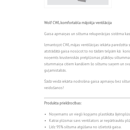
Wolf CWL komfortabla mājokļa ventilācija
Gaisa apmaiņas un siltuma rekuperācijas sistēma ka
Izmantojot CWL mājas ventilācijas iekārta paredzēta si
atstrādātā gaisa nosūcot to no tādām telpām kā: korido
noņemts krusteniskās pretplūsmas plākšņu siltummainī. T
sitummaiņa citiem kanāliem šo siltumu saņem un svai
guļamistabās.
Šādā veidā iekārta nodrošina gaisa apmaiņu bez silt
veidošanos!
Produkta priekšrocības:
Noņemams un viegli kopjams plastikāta šķērsplūs
Katrai plūsmai savs ventilators ar nepārtrauktu pl
Līdz 95% siltuma atgūšana no izlietotā gaisa.