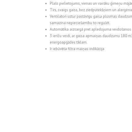
Plašs pielietojums, vienas un vairāku ģimeņu mājām
Tīrs, svaigs gaiss, bez ziedputekšņiem un alergēn
Ventilatori uztur pastāvīgu gaisa plūsmas daudzumu
samazina nepieciešamību to regulēt.
Automātika aizsargā pret apledojuma veidošanos u
3 ierīču veidi, ar gaisa apmaiņas daudzumu 180 m3
energoapgādes tīklam.
Ir iebūvēta filtra maiņas indikācija