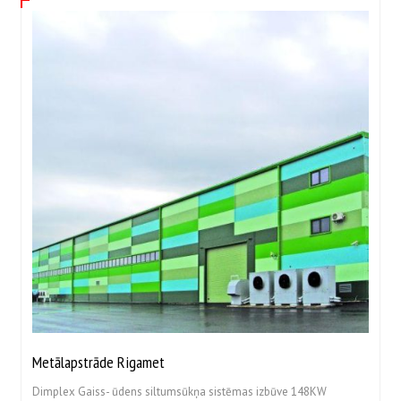
Metālapstrāde Rigamet
Dimplex Gaiss- ūdens siltumsūkņa sistēmas izbūve 148KW